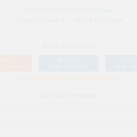
Neurochirurgie Tuttlingen
Zeppelinstrasse 21 - 78532 Tuttlingen
Sprechstunden
stag *
Mittwoch
Donne
12.00 Uhr
8.30 - 16.00 Uhr
8.30 - 1
* nur nach telefonischer Vereinbarung möglich
Kontaktformular