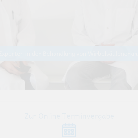
8 sind wir zum Wirbelsäulenzentrum der Region Tu
Zur Online Terminvergabe