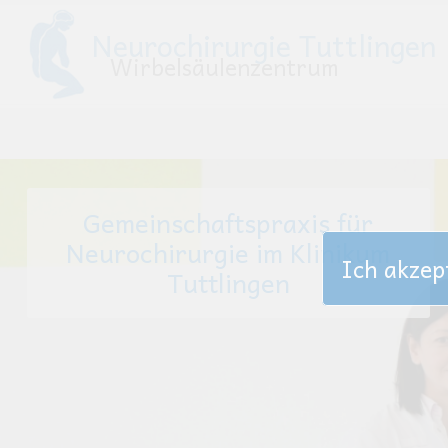
Neurochirurgie Tuttlingen
Wirbelsäulenzentrum
Gemeinschaftspraxis für
Neurochirurgie im Klinikum
Ich akzep
Tuttlingen